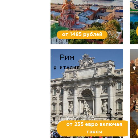
от 1485 рублей
Рим
ИТАЛИЯ
от 235 евро включая
таксы