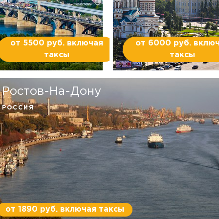
от 5500 руб. включая
от 6000 руб. вклю
таксы
таксы
Ростов-На-Дону
РОССИЯ
от 1890 руб. включая таксы