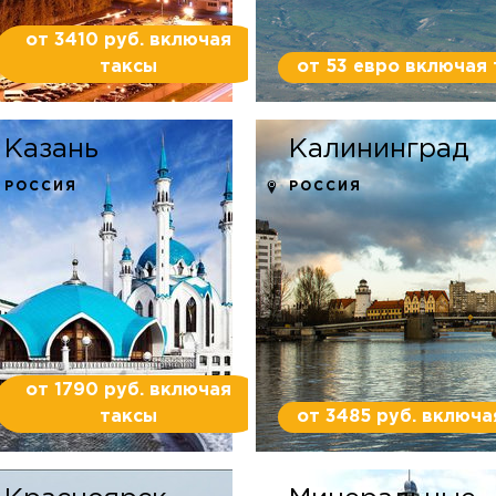
от 3410 руб. включая
таксы
от 53 евро включая
Казань
Калининград
РОССИЯ
РОССИЯ
от 1790 руб. включая
таксы
от 3485 руб. включа