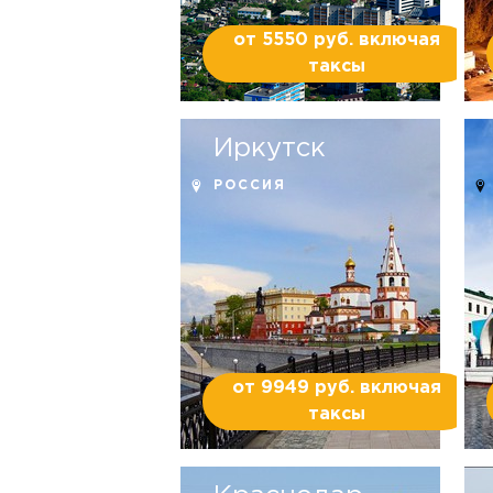
от 5550 руб. включая
таксы
Иркутск
РОССИЯ
от 9949 руб. включая
таксы