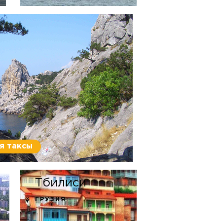
я таксы
Тбилиси
ГРУЗИЯ