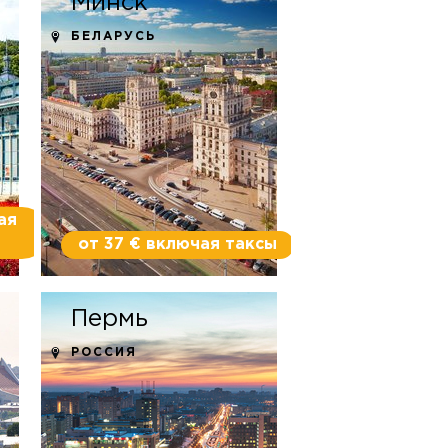
Минск
БЕЛАРУСЬ
ая
от 37 € включая таксы
Пермь
РОССИЯ