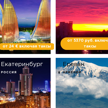
от 5370 руб. вклю
от 24 € включая таксы
таксы
Екатеринбург
Ереван
РОССИЯ
АРМЕНИЯ