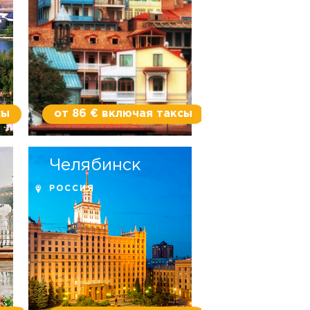
сы
от 86 € включая таксы
Челябинск
РОССИЯ