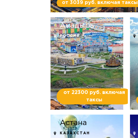
от 3039 руб. включая таксы
Анадырь
РОССИЯ
от 22300 руб. включая
таксы
Астана
КАЗАХСТАН