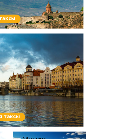
 таксы
я таксы