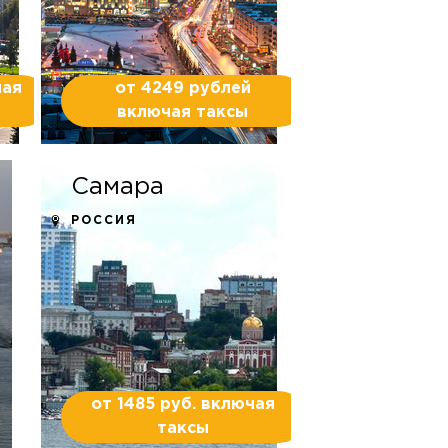
чая
от 4249 рублей
включая таксы
Самара
РОССИЯ
от 1485 руб. включая
таксы