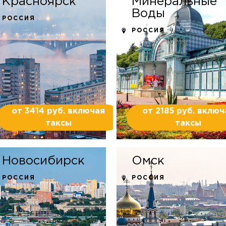
Красноярск
Минеральные
Воды
РОССИЯ
РОССИЯ
от 3414 руб. включая
от 2185 руб. включ
таксы
таксы
Новосибирск
Омск
РОССИЯ
РОССИЯ