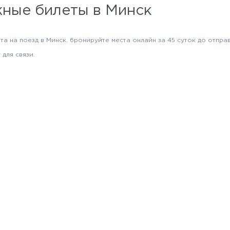
ные билеты в Минск
та на поезд в Минск. бронируйте места онлайн за 45 суток до отпра
для связи.
Приезд
Цена
Минск
плацкарт в одну сторону от 1943 руб
Минск
купе в одну сторону от 3362 руб
Минск
СВ в одну сторону от 6746 руб
нске