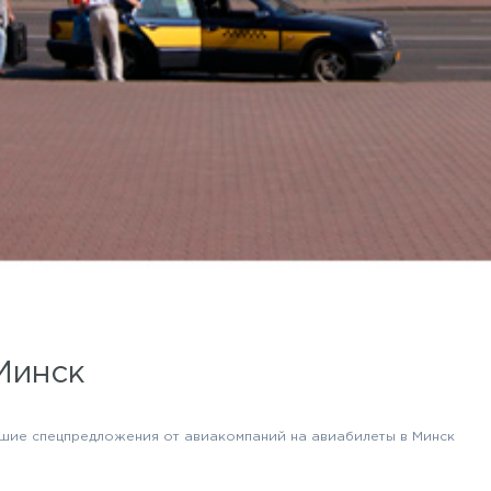
Минск
шие спецпредложения от авиакомпаний на авиабилеты в Минск