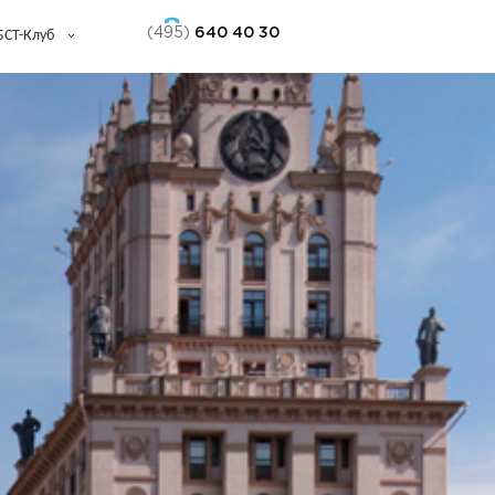
(495)
640 40 30
БСТ-Клуб