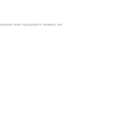
вления или пришлите заявку на
Найти билеты
Найти билеты
Найти билеты