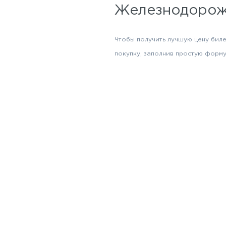
Железнодорож
Чтобы получить лучшую цену биле
покупку, заполнив простую форму 
Выезд
Москва
Москва
Москва
Немного о Ми