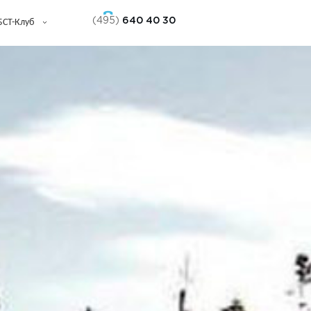
(495)
640 40 30
БСТ-Клуб