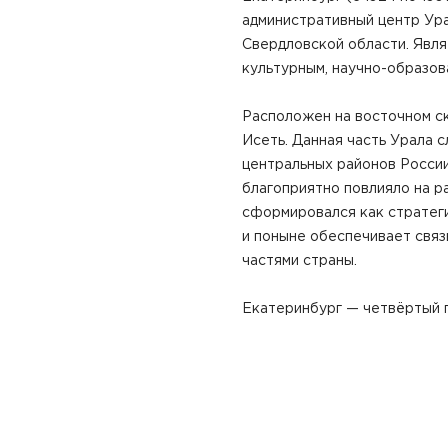
административный центр Ура
Свердловской области. Явл
культурным, научно-образов
Расположен на восточном ск
Исеть. Данная часть Урала 
центральных районов России
благоприятно повлияло на р
сформировался как стратег
и поныне обеспечивает связ
частями страны.
Екатеринбург — четвёртый п
Москвы, Санкт-Петербурга и
Екатеринбургская агломера
агломерация России. Относи
постиндустриальных агломер
Город является одним из кр