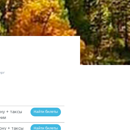
ург
Найти билеты
ону + таксы
нии
Найти билеты
ону + таксы