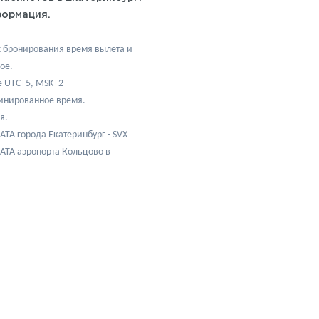
ормация.
х бронирования время вылета и
ое.
е UTC+5, МSK+2
инированное время.
я.
TA города Екатеринбург - SVX
ATA аэропорта Кольцово в