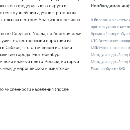
льского федерального округа и
Необходимая инф
яется крупнейшим административным,
В билетах и в система
ательным центром Уральского региона.
прилета указано местн
Время в Екатеринбург
лоне Среднего Урала, по берегам реки
UTC-Всемирное коорд
служит естественными воротами из
MSK-Московское врем
 в Сибирь, что с течением истории
Международный код IA
азвитие города: Екатеринбург
Международный код I
ически важный центр России, который
Екатеринбурге - SVX
ь между европейской и азиатской
о численности населения (после
 Новосибирска) город в России.
ция — четвёртая по величине
тся к числу трёх наиболее развитых
аций страны.
упнейших экономических центров мира.