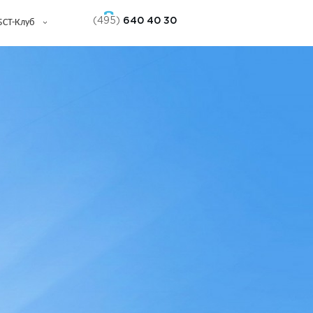
(495)
640 40 30
БСТ-Клуб