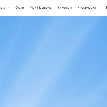
леты
Отели
Мои Маршруты
Клиентам
Информация