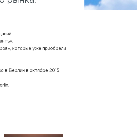
о рынка.
даний.
антъ».
иров», которые уже приобрели
о в Берлин в октябре 2015
rlin.