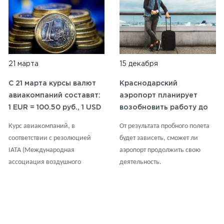
21 марта
15 декабря
C 21 марта курсы валют
Краснодарский
авиакомпаний составят:
аэропорт планирует
1 EUR = 100.50 руб., 1 USD
возобновить работу до
= 92.00 руб.
конца 2023 года.
Курс авиакомпаний, в
От результата пробного полета
соответствии с резолюцией
будет зависеть, сможет ли
IATA (Международная
аэропорт продолжить свою
ассоциация воздушного
деятельность.
транспорта), обновляется по
средам на основании курсов,
публикуемых ЦБ на вторник
ВСЕ НОВОСТИ
(результаты торгов
понедельника) с округлением