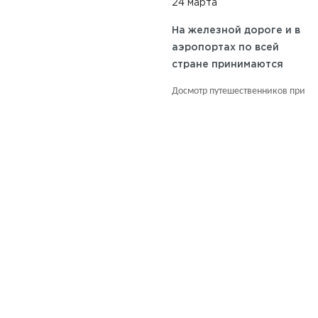
24 марта
На железной дороге и в
аэропортах по всей
стране принимаются
дополнительные меры
Досмотр путешественников при
безопасности.
входе в здания вокзалов и
аэровокзалов занимает больше
времени.