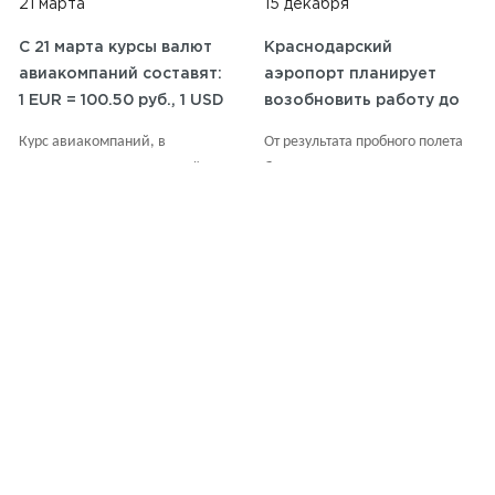
21 марта
15 декабря
C 21 марта курсы валют
Краснодарский
авиакомпаний составят:
аэропорт планирует
1 EUR = 100.50 руб., 1 USD
возобновить работу до
= 92.00 руб.
конца 2023 года.
Курс авиакомпаний, в
От результата пробного полета
соответствии с резолюцией
будет зависеть, сможет ли
IATA (Международная
аэропорт продолжить свою
ассоциация воздушного
деятельность.
транспорта), обновляется по
средам на основании курсов,
публикуемых ЦБ на вторник
ВСЕ НОВОСТИ
(результаты торгов
понедельника) с округлением
до 0.50 RUB в большую сторону.
Вы можете проверить курс
валюты на сайте: Центрального
банка Российской Федерации.