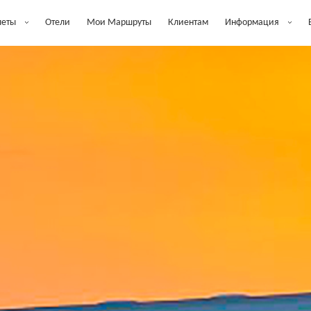
леты
Отели
Мои Маршруты
Клиентам
Информация