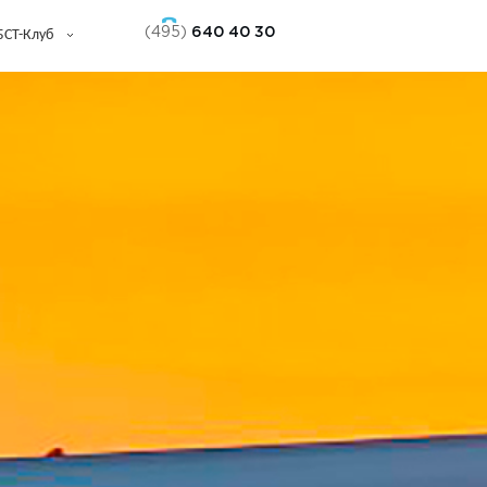
(495)
640 40 30
БСТ-Клуб