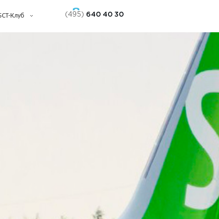
(495)
640 40 30
БСТ-Клуб