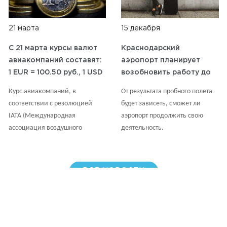
21 марта
15 декабря
C 21 марта курсы валют
Краснодарский
авиакомпаний составят:
аэропорт планирует
1 EUR = 100.50 руб., 1 USD
возобновить работу до
= 92.00 руб.
конца 2023 года.
Курс авиакомпаний, в
От результата пробного полета
соответствии с резолюцией
будет зависеть, сможет ли
IATA (Международная
аэропорт продолжить свою
ассоциация воздушного
деятельность.
транспорта), обновляется по
средам на основании курсов,
публикуемых ЦБ на вторник
ВСЕ НОВОСТИ
(результаты торгов
понедельника) с округлением
до 0.50 RUB в большую сторону.
Вы можете проверить курс
валюты на сайте: Центрального