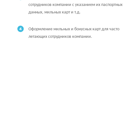
сотрудников компании с указанием их паспортных
данных, мильных карт и т.д.
Оформление мильных и бонусных карт для часто
летающих сотрудников компании.
Как стать
корпоративным
клиентом
Для того, чтобы стать нашим
корпоративным клиентом необходимо
просто заключить договор о
корпоративном обслуживании. Для этого: