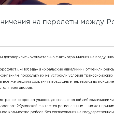
аничения на перелеты между Р
и договорились окончательно снять ограничения на воздушн
Аэрофлот», «Победа» и «Уральские авиалинии» отменили рейсы
компаниям, поскольку их не устроили условия транссибирских
аны все же решили сохранить воздушные перевозки до конца ле
 стол переговоров.
интрансе, сторонам удалось достичь «полной либерализации ч
Аэропорт Жуковский считается региональным — может приним
ное количество рейсов без согласования на государственном