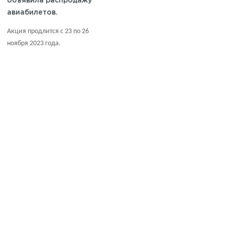
объявила распродажу
авиабилетов.
Акция продлится с 23 по 26
ноября 2023 года.
Info@bstclub.ru
Мы в социальных сетях: