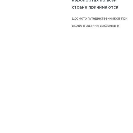
аэропортах по всей
стране принимаются
дополнительные меры
Досмотр путешественников при
безопасности.
входе в здания вокзалов и
аэровокзалов занимает больше
времени.
7 (495)
640 40 30