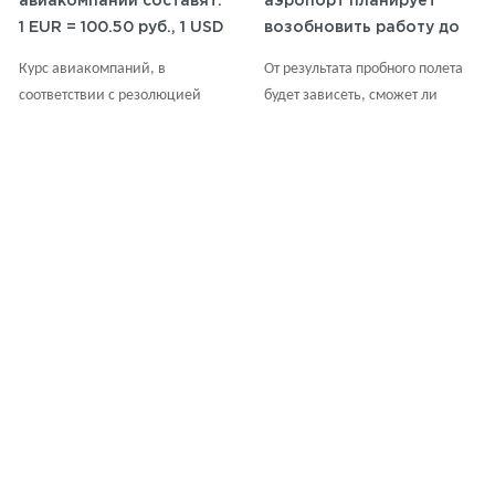
авиакомпаний составят:
аэропорт планирует
1 EUR = 100.50 руб., 1 USD
возобновить работу до
= 92.00 руб.
конца 2023 года.
Курс авиакомпаний, в
От результата пробного полета
соответствии с резолюцией
будет зависеть, сможет ли
IATA (Международная
аэропорт продолжить свою
ассоциация воздушного
деятельность.
транспорта), обновляется по
средам на основании курсов,
публикуемых ЦБ на вторник
ВСЕ НОВОСТИ
(результаты торгов
понедельника) с округлением
до 0.50 RUB в большую сторону.
Вы можете проверить курс
валюты на сайте: Центрального
банка Российской Федерации.
Авиабилеты
О Компании
FAQ
Ж/Д Билеты
Новости
Оплата