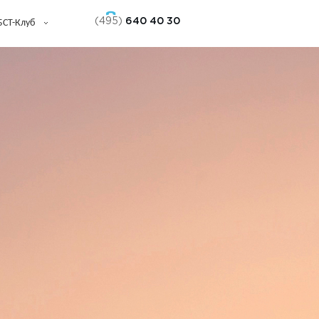
(495)
640 40 30
БСТ-Клуб